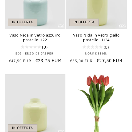
IN OFFERTA
IN OFFERTA
Vaso Nida in vetro azzurro
Vaso Nida in vetro giallo
pastello H22
pastello - H34
(0)
(0)
Produttore:
Produttore:
EDG - ENZO DE GASPERI
NORK DESIGN
Prezzo
Prezzo
€23,75 EUR
Prezzo
Prezzo
€27,50 EUR
€47,50 EUR
€55,00 EUR
di
scontato
di
scontato
listino
listino
IN OFFERTA