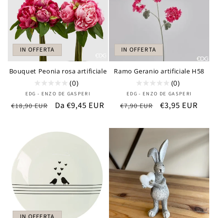
IN OFFERTA
IN OFFERTA
Bouquet Peonia rosa artificiale
Ramo Geranio artificiale H58
(0)
(0)
Produttore:
Produttore:
EDG - ENZO DE GASPERI
EDG - ENZO DE GASPERI
Prezzo
Prezzo
Da €9,45 EUR
Prezzo
Prezzo
€3,95 EUR
€18,90 EUR
€7,90 EUR
di
scontato
di
scontato
listino
listino
IN OFFERTA