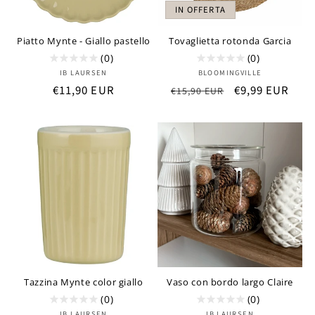
IN OFFERTA
Piatto Mynte - Giallo pastello
Tovaglietta rotonda Garcia
(0)
(0)
Produttore:
Produttore:
IB LAURSEN
BLOOMINGVILLE
Prezzo
€11,90 EUR
Prezzo
Prezzo
€9,99 EUR
€15,90 EUR
di
di
scontato
listino
listino
Tazzina Mynte color giallo
Vaso con bordo largo Claire
(0)
(0)
IB LAURSEN
IB LAURSEN