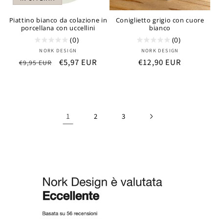
Piattino bianco da colazione in
Coniglietto grigio con cuore
porcellana con uccellini
bianco
(0)
(0)
Produttore:
Produttore:
NORK DESIGN
NORK DESIGN
Prezzo
Prezzo
€5,97 EUR
Prezzo
€12,90 EUR
€9,95 EUR
di
scontato
di
listino
listino
1
2
3