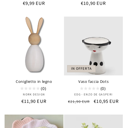
Prezzo
€9,99 EUR
Prezzo
€10,90 EUR
di
di
listino
listino
IN OFFERTA
Coniglietto in legno
Vaso faccia Dots
(0)
(0)
Produttore:
Produttore:
NORK DESIGN
EDG - ENZO DE GASPERI
Prezzo
€11,90 EUR
Prezzo
Prezzo
€10,95 EUR
€21,90 EUR
di
di
scontato
listino
listino