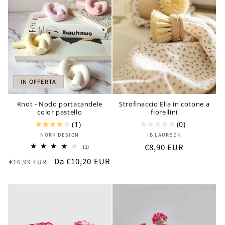
IN OFFERTA
Knot - Nodo portacandele
Strofinaccio Ella in cotone a
color pastello
fiorellini
(1)
(0)
Produttore:
Produttore:
NORK DESIGN
IB LAURSEN
Prezzo
€8,90 EUR
1
(1)
recensioni
di
Prezzo
Prezzo
Da €10,20 EUR
totali
€16,99 EUR
listino
di
scontato
listino