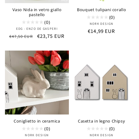
Vaso Nida in vetro giallo
Bouquet tulipani corallo
pastello
(0)
(0)
Produttore:
NORK DESIGN
Produttore:
EDG - ENZO DE GASPERI
Prezzo
€14,99 EUR
Prezzo
Prezzo
€23,75 EUR
€47,50 EUR
di
di
scontato
listino
listino
Coniglietto in ceramica
Casetta in legno Chipsy
(0)
(0)
Produttore:
Produttore:
NORK DESIGN
NORK DESIGN