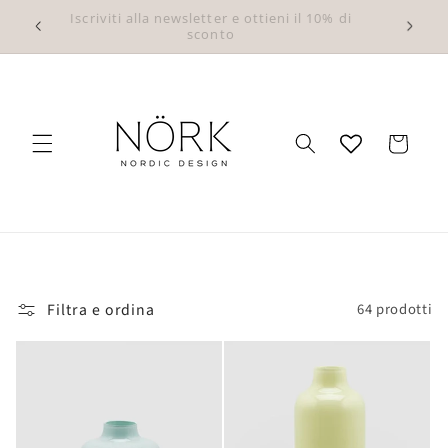
Vai
Iscriviti alla newsletter e ottieni il 10% di
direttamente
ativi
sconto
ai contenuti
Carrello
Filtra e ordina
64 prodotti