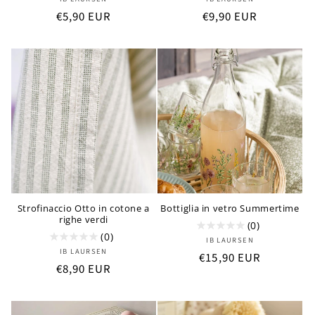
Produttore:
Produttore:
Prezzo
€5,90 EUR
Prezzo
€9,90 EUR
di
di
listino
listino
Strofinaccio Otto in cotone a
Bottiglia in vetro Summertime
righe verdi
(0)
(0)
Produttore:
IB LAURSEN
Produttore:
IB LAURSEN
Prezzo
€15,90 EUR
Prezzo
€8,90 EUR
di
di
listino
listino