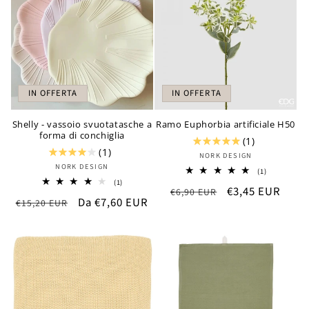
IN OFFERTA
IN OFFERTA
Shelly - vassoio svuotatasche a
Ramo Euphorbia artificiale H50
forma di conchiglia
(1)
(1)
Produttore:
NORK DESIGN
Produttore:
NORK DESIGN
1
(1)
recensioni
1
(1)
Prezzo
Prezzo
€3,45 EUR
totali
€6,90 EUR
recensioni
Prezzo
Prezzo
Da €7,60 EUR
totali
€15,20 EUR
di
scontato
di
scontato
listino
listino