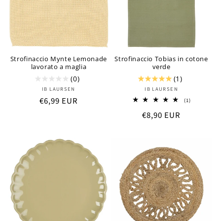
Strofinaccio Mynte Lemonade
Strofinaccio Tobias in cotone
lavorato a maglia
verde
(0)
(1)
Produttore:
Produttore:
IB LAURSEN
IB LAURSEN
Prezzo
€6,99 EUR
1
(1)
recensioni
di
Prezzo
€8,90 EUR
totali
listino
di
listino